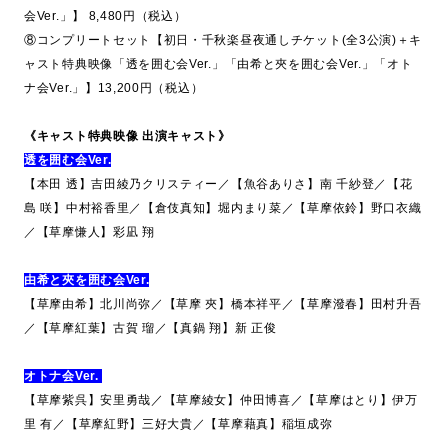
会Ver.」】 8,480円（税込）
⑧コンプリートセット【初日・千秋楽昼夜通しチケット(全3公演)＋キ
ャスト特典映像「透を囲む会Ver.」「由希と夾を囲む会Ver.」「オト
ナ会Ver.」】13,200円（税込）
《キャスト特典映像 出演キャスト》
透を囲む会Ver.
【本田 透】吉田綾乃クリスティー／【魚谷ありさ】南 千紗登／【花
島 咲】中村裕香里／【倉伎真知】堀内まり菜／【草摩依鈴】野口衣織
／【草摩慊人】彩凪 翔
由希と夾を囲む会Ver.
【草摩由希】北川尚弥／【草摩 夾】橋本祥平／【草摩潑春】田村升吾
／【草摩紅葉】古賀 瑠／【真鍋 翔】新 正俊
オトナ会Ver.
【草摩紫呉】安里勇哉／【草摩綾女】仲田博喜／【草摩はとり】伊万
里 有／【草摩紅野】三好大貴／【草摩藉真】稲垣成弥