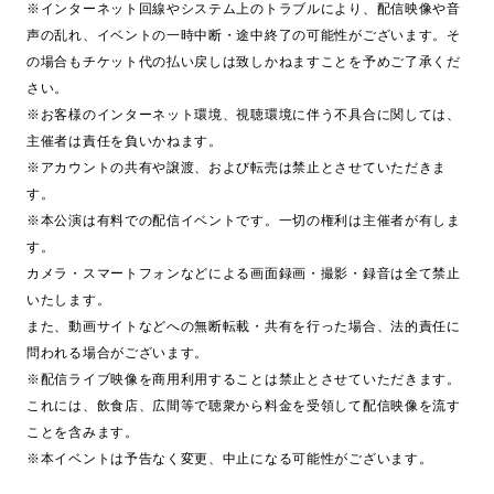
※インターネット回線やシステム上のトラブルにより、配信映像や音
声の乱れ、イベントの一時中断・途中終了の可能性がございます。そ
の場合もチケット代の払い戻しは致しかねますことを予めご了承くだ
さい。
※お客様のインターネット環境、視聴環境に伴う不具合に関しては、
主催者は責任を負いかねます。
※アカウントの共有や譲渡、および転売は禁止とさせていただきま
す。
※本公演は有料での配信イベントです。一切の権利は主催者が有しま
す。
カメラ・スマートフォンなどによる画面録画・撮影・録音は全て禁止
いたします。
また、動画サイトなどへの無断転載・共有を行った場合、法的責任に
問われる場合がございます。
※配信ライブ映像を商用利用することは禁止とさせていただきます。
これには、飲食店、広間等で聴衆から料金を受領して配信映像を流す
ことを含みます。
※本イベントは予告なく変更、中止になる可能性がございます。