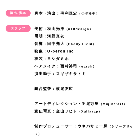
！
F
栄
ら
添
回
ト
も
嬉
ま
い
a
て
今
し
ま
界
ま
i
で
れ
っ
f
」
演出/脚本
脚本・演出：毛利亘宏
全
し
（少年社中）
で
し
l
ま
日
い
す
を
た
n
す
る
て
i
も
部
く
は
ま
と
す
子
気
が
！
皆
a
！
の
スタッフ
美術：秋山光洋
演
（n10design）
n
T
抱
思
な
す
い
安
さ
持
、
！
さ
l
照明：河野真衣
真
が
じ
a
h
き
い
ち
！
う
達
ん
ち
今
そ
ん
音響：田中亮大
」
（Paddy Field）
知
嬉
た
l
e
し
ま
ゃ
言
勇
を
映像：O-beron inc
で
ま
し
に
に
ち
し
い
公
F
め
す
ん
葉
衣装：ヨシダミホ
人
演
い
で
て
お
て
ゃ
い
と
演
i
て
ヘアメイク：西村裕司
。
と
（earch）
の
で
じ
っ
積
見
会
草
ん
で
思
に
演出助手：スギザキサトミ
n
。
慊
し
重
す
ら
ぱ
み
え
い
摩
に
す
い
映
a
舞
人
て
み
。
れ
い
重
隠
で
晶
舞台監督：横尾友広
訪
。
ま
像
l
台
に
過
を
今
る
で
ね
れ
き
役
れ
漫
す
出
で
フ
と
ご
感
回
こ
アートディレクション・羽尾万里
す
て
（Mujina:art）
し
る
と
る
画
。
演
す
ル
っ
し
じ
宣伝写真：金山フヒト
会
と
（Xallarap）
。
き
て
事
神
心
や
わ
で
。
バ
て
、
ま
場
を
最
た
い
を
様
の
ア
く
き
制作プロデューサー：ウネバサミ一輝
こ
（シザーブリッ
、
一
生
す
に
楽
後
草
た
と
役
変
ニ
わ
ツ）
て
れ
F
番
き
。
行
し
ま
摩
紅
て