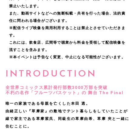
き
け
想
禁止いたします。
た
た
また、動画サイトなどへの無断転載・共有を行った場合、法的責
っ
物
任に問われる場合がございます。
ら
て
語
※配信ライブ映像を商用利用することは禁止とさせていただきま
嬉
、
の
す。
し
大
これには、飲食店、広間等で聴衆から料金を受領して配信映像を
ラ
い
切
流すことを含みます。
ス
で
に
※本イベントは予告なく変更、中止になる可能性がございます。
ト
す
演
で
INTRODUCTION
。
じ
自
さ
分
全世界コミックス累計発行部数3000万部を突破
せ
不朽の名作「フルーツバスケット」の 舞台 The Final
が
て
頂
唯一の家族である母親を亡くした本田 透。
い
由緒正しい『草摩家』の敷地でテント暮らしをしていたことが
い
た
縁で
家主である草摩紫呉、同級生の草摩由希、草摩 夾と一緒に
た
だ
住むことに。
大
き