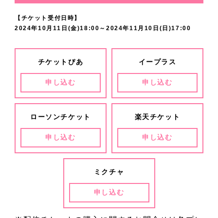
す
劇
き
で
し
す
げ
ゃ
！
で
成
に
思
。
場
る
【チケット受付日時】
変
て
。
ら
な
！
き
長
皆
い
2024年10月11日(金)18:00～2024年11月10日(日)17:00
不
に
の
な
、
れ
く
ど
る
で
様
を
朽
て
が
事
そ
る
、
う
よ
き
へ
込
の
お
楽
や
し
チケットぴあ
イープラス
よ
辛
ぞ
う
る
こ
め
名
待
し
っ
て
う
い
心
に
よ
の
て
申し込む
申し込む
作
ち
み
て
、
に
事
ゆ
頑
う
世
お
と
し
だ
な
こ
頑
も
く
張
、
界
届
し
て
し
い
こ
ローソンチケット
楽天チケット
張
た
ま
り
頑
を
け
て
お
、
か
ま
り
く
で
ま
張
感
し
申し込む
申し込む
知
り
見
心
で
ま
さ
舞
す
り
じ
ま
ら
ま
届
配
応
す
ん
台
！
ま
て
す
れ
す
け
で
援
ミクチャ
。
。
フ
す
い
！
る
！
た
す
し
自
ル
の
た
あ
フ
申し込む
い
、
て
分
ー
で
だ
、
ル
気
、
く
じ
ツ
応
け
そ