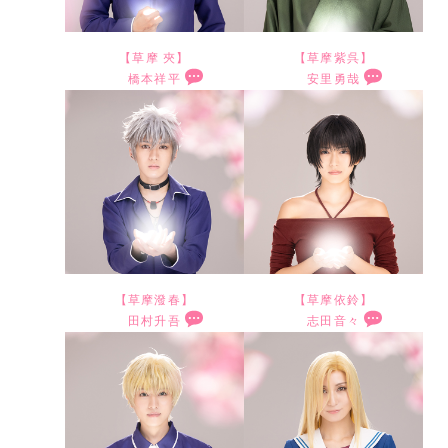
で
と
す
言
！
う
【草摩 夾】
【草摩紫呉】
橋本祥平
安里勇哉
フ
事
草
さ
ァ
で
摩
ぁ
イ
今
夾
さ
ナ
ま
役
ぁ
ル
で
を
い
シ
積
演
よ
ー
み
じ
い
ズ
重
さ
よ
【草摩潑春】
【草摩依鈴】
ン
ね
田村升吾
志田音々
せ
で
も
て
フ
T
て
ご
ま
き
ル
h
い
ざ
た
た
ー
e
た
い
皆
モ
ツ
F
だ
ま