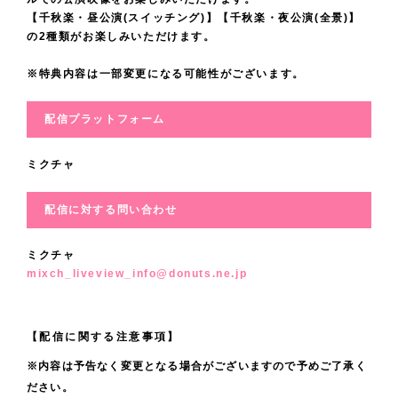
し
観
草
間
【千秋楽・昼公演(スイッチング)】【千秋楽・夜公演(全景)】
心
し
く
劇
摩
の2種類がお楽しみいただけます。
、
か
て
感
下
籍
共
ら
い
※特典内容は一部変更になる可能性がございます。
じ
さ
真
に
感
ま
て
い
と
苦
謝
配信プラットフォーム
す
い
。
し
し
を
。
ま
て
ミクチャ
み
。
す
最
ま
。
配信に対する問い合わせ
後
し
舞
ま
た
台
ミクチャ
で
。
mixch_liveview_info@donuts.ne.jp
F
舞
今
i
台
作
n
上
【配信に関する注意事項】
は
a
で
夾
※内容は予告なく変更となる場合がございますので予めご了承く
l
生
ださい。
の