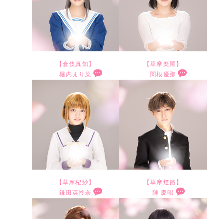
い
よ
事
る
よ
ナ
今
み
ま
時
で
う
で
こ
f
ル
作
に
た
か
す
最
、
と
i
か
で
し
こ
ら
！
後
今
嬉
n
ら
最
て
の
読
当
ま
ま
し
a
の
後
い
【倉伎真知】
【草摩楽羅】
世
ん
た
で
で
く
堀内まり菜
関根優那
l
参
と
ま
界
で
り
大
つ
つ
積
思
。
加
な
す
に
い
前
切
い
い
み
い
寂
と
り
ね
戻
た
で
に
に
に
上
ま
し
な
ま
。
っ
大
は
演
F
フ
げ
す
い
り
し
て
好
無
じ
i
ァ
て
。
気
ま
た
こ
き
い
ま
n
イ
き
依
持
す
。
れ
な
こ
す
a
ナ
た
鈴
ち
。
舞
た
作
の
。
l
ル
潑
ち
【草摩杞紗】
【草摩燈路】
も
こ
台
こ
品
ご
応
鎌田英怜奈
陣 慶昭
と
！
春
ゃ
あ
こ
を
3
つ
と
フ
縁
援
い
そ
を
ん
り
ま
最
年
い
を
ル