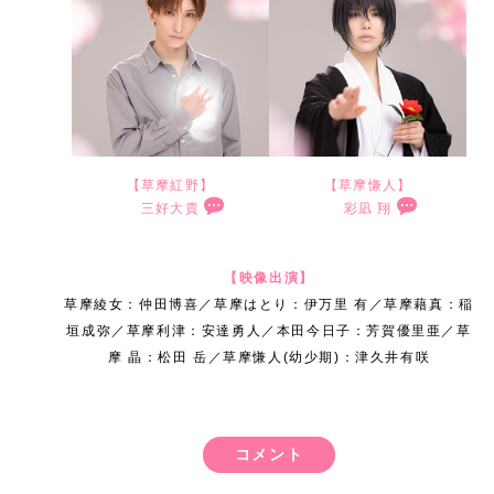
に
よ
う
れ
大
の
ま
で
後
目
に
嬉
ー
感
ろ
こ
ぞ
切
キ
す
紡
ま
と
フ
し
ツ
謝
し
と
れ
に
ャ
が
い
で
な
ル
く
バ
し
く
で
の
、
ラ
、
で
見
る
ー
思
ス
て
お
、
物
草
ク
今
来
届
フ
ツ
い
ケ
こ
願
真
語
摩
タ
ま
て
け
ァ
バ
ま
ッ
の
い
【草摩紅野】
【草摩慊人】
知
が
の
ー
で
下
ら
三好大貴
彩凪 翔
イ
ス
す
ト
作
し
ち
終
呪
性
苦
前
過
さ
れ
ナ
ケ
。
。
品
ま
ゃ
わ
い
は
し
回
ご
っ
る
ル
ッ
F
の
す
【映像出演】
ん
り
と
も
く
に
し
た
嬉
草摩綾女：仲田博喜／草摩はとり：伊万里 有／草摩藉真：稲
に
ト
更
i
愛
。
と
を
向
ち
て
引
て
皆
し
垣成弥／草摩利津：安達勇人／
本田今日子：芳賀優里亜／草
も
フ
に
n
お
し
迎
き
ろ
哀
摩 晶：松田 岳／草摩慊人(幼少期)：津久井有咲
き
き
様
さ
杞
ァ
パ
a
し
て
え
合
ん
し
続
た
の
と
紗
イ
ワ
l
い
ま
ま
っ
、
く
き
温
思
、
ち
ナ
ー
も
所
た
す
て
今
て
、
か
い
寂
コメント
ゃ
ル
ア
う
を
出
。
い
ま
愛
慊
く
を
し
ん
シ
ッ
お