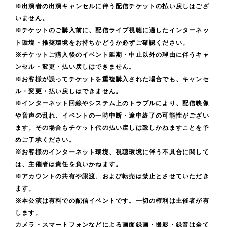
と
※出演者の出演キャンセルに伴う配信チケットの払い戻しはござ
き
幸
い
いません。
て
せ
う
※チケットのご購入前に、配信ライブ視聴に適したインターネッ
い
だ
ト環境・推奨環境をお持ちかどうか必ずご確認ください。
事
き
け
※チケットご購入後のイベント延期・中止以外の理由に伴うキャ
も
ま
を
ンセル・変更・払い戻しはできません。
あ
す
※お客様が誤ってチケットを重複購入された場合でも、キャンセ
願
り
ル・変更・払い戻しはできません。
。
っ
、
※インターネット回線やシステム上のトラブルにより、配信映像
最
て
こ
や音声の乱れ、イベントの一時中断・途中終了の可能性がござい
後
〝
ます。その場合もチケット代の払い戻しは致しかねますことを予
れ
ま
あ
めご了承ください。
ま
で
り
※お客様のインターネット環境、視聴環境に伴う不具合に関して
で
楽
は、主催者は責任を負いかねます。
が
繋
※アカウントの共有や譲渡、および転売は禁止とさせていただき
し
と
が
ます。
ん
う
れ
※本公演は有料での配信イベントです。一切の権利は主催者が有
で
〟
します。
て
頂
を
カメラ・スマートフォンなどによる画面録画・撮影・録音は全て