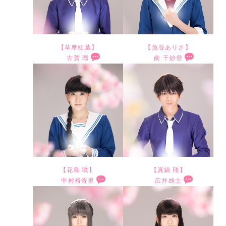
さ
ノ
バ
i
き
す
ん
の
ス
n
ま
。
に
集
ケ
a
す
皆
お
大
ッ
l
【草摩紅葉】
【魚谷ありさ】
、
さ
会
成
古賀 瑠
南 千紗登
ト
に
橋
ん
物
小
い
を
T
て
本
と
語
学
出
皆
h
初
祥
お
も
生
来
さ
e
出
平
会
フ
の
る
ん
F
演
で
い
ァ
頃
こ
に
i
さ
す
出
イ
連
と
お
n
せ
。
来
ナ
載
本
届
a
て
こ
る
ル
さ
当
け
【花島 咲】
【真鍋 翔】
l
い
の
の
中村裕香里
広井雄士
を
れ
に
出
と
た
い
フ
言
を
迎
て
嬉
来
い
だ
よ
ァ
葉
楽
え
い
し
る
う
け
い
イ
も
し
、
た