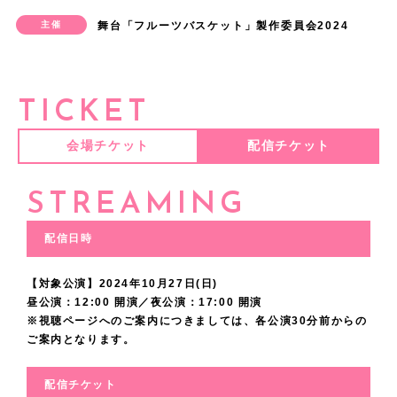
で
化
メ
く
光
ま
i
大
て
役
け
み
で
燈
葉
も
主催
舞台「フルーツバスケット」製作委員会2024
映
を
で
し
栄
で
n
切
い
を
な
に
優
路
く
嬉
像
、
見
て
で
の
a
な
き
演
く
し
し
を
ん
し
出
大
た
い
す
シ
l
も
た
じ
て
て
さ
大
の
く
演
TICKET
切
物
ま
。
リ
。
の
い
る
本
い
と
事
深
光
さ
に
語
す
綾
ー
劇
や
と
と
当
ま
会場チケット
配信チケット
愛
に
い
栄
せ
演
の
！
女
ズ
場
心
思
い
ご
す
を
し
感
に
て
じ
続
も
を
で
に
い
う
め
。
STREAMING
込
つ
情
思
頂
た
き
映
ご
お
一
ま
の
ん
め
つ
も
い
き
い
を
像
観
待
番
配信日時
す
は
な
て
、
含
ま
ま
と
舞
出
劇
ち
寄
。
楽
さ
大
燈
め
す
す
思
台
【対象公演】2024年10月27日(日)
演
く
し
り
し
〜
切
路
、
。
松
昼公演：12:00 開演／夜公演：17:00 開演
い
で
と
だ
て
添
い
い
に
と
※視聴ページへのご案内につきましては、各公演30分前からの
ま
最
田
ま
表
い
さ
お
っ
だ
ご案内となります。
！
お
一
た
後
岳
す
現
う
い
り
て
け
！
届
緒
新
ま
で
。
で
事
ま
配信チケット
ま
あ
じ
！
け
に
た
で