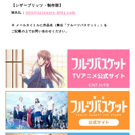
る
【シザーブリッツ・制作部】
よ
MAIL：
info@scissors-blitz.com
う
※ メールタイトルに作品名（舞台「フルーツバスケット」）を
し
ご記載の上でお問い合わせください。
っ
か
り
と
役
に
入
り
込
ん
で
い