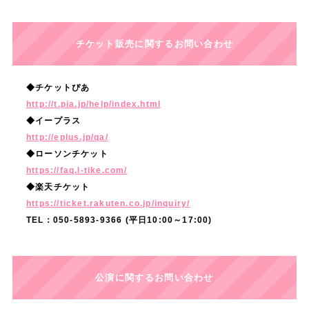
ー
も
感
チケット販売に関するお問い合わせ
じ
て
◆チケットぴあ
い
http://t.pia.jp/help/index.html
ま
◆イープラス
す
http://eplus.jp/qa/
◆ローソンチケット
。
https://faq.l-tike.com/
舞
◆楽天チケット
台
https://ticket.rakuten.co.jp/inquiry/
の
TEL：050-5893-9366 (平日10:00～17:00)
力
と
な
公演に関するお問い合わせ
れ