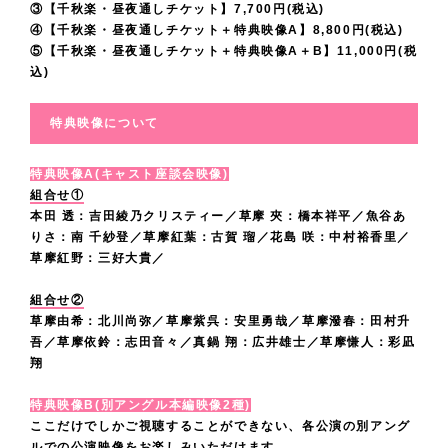
て
し
③【千秋楽・昼夜通しチケット】7,700円(税込)
い
し
か
く
い
④【千秋楽・昼夜通しチケット＋特典映像A】8,800円(税込)
い
て
ま
た
ら
だ
⑤【千秋楽・昼夜通しチケット＋特典映像A＋B】11,000円(税
ま
る
お
せ
。
込)
。
さ
す
作
り
ん
今
夾
い
よ
品
ま
特典映像について
。
回
と
♪
う
に
す
皆
は
し
沢
に
出
特典映像A(キャスト座談会映像)
！
様
映
て
山
、
組合せ①
演
最
像
歩
本田 透：吉田綾乃クリスティー／草摩 夾：橋本祥平／魚谷あ
の
、
で
後
で
りさ：南 千紗登／草摩紅葉：古賀 瑠／花島 咲：中村裕香里／
ん
皆
、
き
草摩紅野：三好大貴／
ま
の
だ
様
！
る
で
出
今
組合せ②
の
劇
事
楽
演
草摩由希：北川尚弥／草摩紫呉：安里勇哉／草摩潑春：田村升
日
フ
場
と
吾／草摩依鈴：志田音々／真鍋 翔：広井雄士／草摩慊人：彩凪
し
で
ま
ル
で
翔
て
ん
す
で
バ
お
も
で
が
特典映像B(別アングル本編映像2種)
の
愛
待
嬉
ここだけでしかご視聴することができない、各公演の別アング
御
、
期
に
ち
ルでの公演映像をお楽しみいただけます。