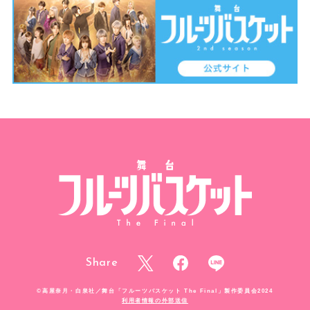
く
所
存
で
す
。
Share
©高屋奈月・白泉社／舞台「フルーツバスケット The Final」製作委員会2024
利用者情報の外部送信