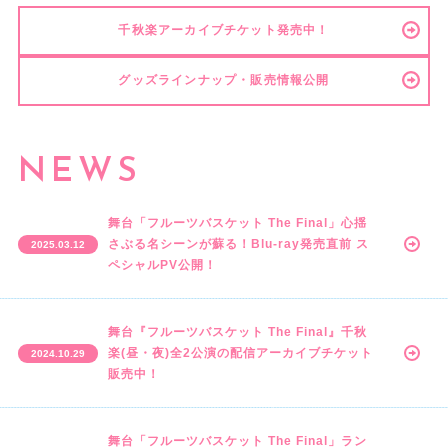
S
ー
B
ツ
千秋楽アーカイブチケット発売中！
A
バ
S
ス
K
ケ
グッズラインナップ・販売情報公開
E
ッ
T
ト
T
T
H
h
NEWS
E
e
S
F
T
i
A
n
舞台「フルーツバスケット The Final」心揺
G
a
さぶる名シーンが蘇る！Blu-ray発売直前 ス
2025.03.12
E
l
ペシャルPV公開！
」
舞台『フルーツバスケット The Final』千秋
楽(昼・夜)全2公演の配信アーカイブチケット
2024.10.29
販売中！
舞台「フルーツバスケット The Final」ラン