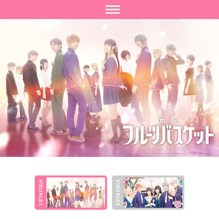
F
舞
ビジュアル1
ビジュアル2
VISUAL01
VISUAL02
R
台
U
「
I
フ
T
ル