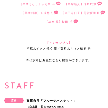
目
演
ま
き
で
お
人
【草摩はとり】
伊万里 有
【草摩藉真】
稲垣成弥
て
胸
さ
と
ー
プ
ち
一
さ
た
た
培
草
と
し
と
柔
に
、
し
ズ
【草摩利津】
安達勇人
【本田今日子】
芳賀優里亜
し
ゃ
杯
せ
楽
い
わ
摩
う
く
向
ら
、
色
草
映
て
ン
た
ん
お
【草摩 晶】
松田 岳
て
羅
と
れ
は
と
て
き
か
精
々
摩
像
舞
と
「
と
届
フ
い
と
思
て
と
う
…
合
い
一
な
利
出
台
思
フ
し
け
ル
た
し
い
き
り
舞
前
い
大
杯
感
津
演
に
う
ル
て
出
ー
だ
て
ま
た
【アンサンブル】
役
台
作
演
切
臨
情
を
で
立
と
ー
出
来
ツ
河原あずさ／横松 龍／葉月あさひ／槙原 唯
け
フ
す
作
「
に
じ
な
み
が
演
は
て
寂
ツ
演
る
バ
る
ル
。
品
伊
フ
込
ら
時
ま
渦
じ
あ
る
し
※出演者は変更になる可能性がございます。
バ
さ
よ
ス
こ
バ
の
万
ル
め
れ
間
す
巻
さ
り
事
く
ス
せ
う
ケ
と
の
世
里
ー
た
る
を
！
く
せ
ま
に
な
ケ
て
頑
ッ
、
世
界
有
ツ
沢
事
胸
宜
中
て
す
、
っ
ッ
頂
張
ト
と
界
観
STAFF
で
バ
山
、
に
し
で
い
が
と
て
ト
け
り
T
て
で
に
す
ス
の
と
、
く
F
た
、
て
し
」
る
ま
h
も
生
寄
。
ケ
想
て
最
お
i
だ
ま
も
ま
原作
高屋奈月「フルーツバスケット」
の
事
す
e
光
き
り
今
ッ
い
も
後
願
n
い
た
（白泉社・花とゆめCOMICS）
嬉
い
世
、