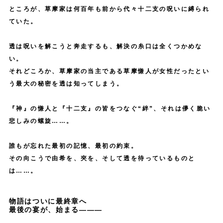
役
ところが、草摩家は何百年も前から代々十二支の呪いに縛られ
ま
が
ていた。
す
嬉
。
し
透は呪いを解こうと奔走するも、解決の糸口は全くつかめな
さ
い。
と
それどころか、草摩家の当主である草摩慊人が女性だったとい
う最大の秘密を透は知ってしまう。
そ
れ
『神』の慊人と『十二支』の皆をつなぐ“絆”、
それは儚く脆い
以
悲しみの螺旋……。
上
の
誰もが忘れた最初の記憶、最初の約束。
プ
その向こうで由希を、夾を、そして透を待っているものと
レ
は……。
ッ
シ
物語はついに最終章へ
最後の宴が、始まる―――
ャ