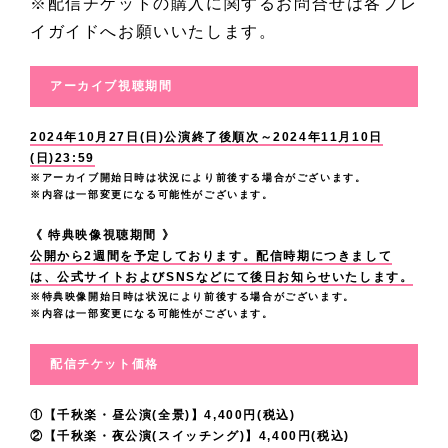
※配信チケットの購入に関するお問合せは各プレ
ー
持
、
だ
ゃ
バ
援
る
の
イガイドへお願いいたします。
ツ
ち
ざ
さ
な
ス
よ
よ
時
バ
で
っ
い
い
ケ
ろ
う
ま
アーカイブ視聴期間
ス
い
く
ま
人
ッ
し
大
で
ケ
っ
り
し
物
ト
2024年10月27日(日)公演終了後順次～2024年11月10日
く
切
に
ッ
ぱ
カ
て
(日)23:59
の
F
お
に
は
ト
い
※アーカイブ開始日時は状況により前後する場合がございます。
ッ
本
人
I
願
演
身
※内容は一部変更になる可能性がございます。
。
で
ト
当
生
N
い
じ
長
多
す
《 特典映像視聴期間 》
し
に
を
A
し
た
が
く
公開から2週間を予定しております。配信時期につきまして
。
て
有
歩
L
は、公式サイトおよびSNSなどにて後日お知らせいたします。
ま
い
1
の
劇
も
難
※特典映像開始日時は状況により前後する場合がございます。
ん
を
す
と
8
方
※内容は一部変更になる可能性がございます。
場
ら
う
で
是
！
思
0
に
で
っ
ご
る
非
い
に
配信チケット価格
愛
お
て
ざ
訳
ご
ま
な
さ
待
も
い
で
堪
①【千秋楽・昼公演(全景)】4,400円(税込)
す
っ
れ
ち
構
ま
②【千秋楽・夜公演(スイッチング)】4,400円(税込)
す
能
。
て