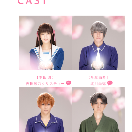
CAST
【本田 透】
【草摩由希】
吉田綾乃クリスティー
北川尚弥
お
F
久
i
し
n
ぶ
a
り
l