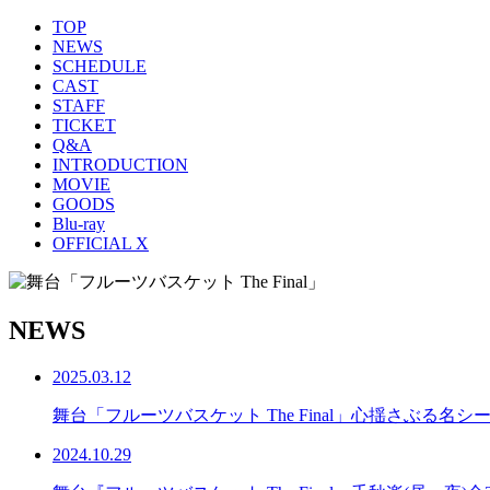
TOP
NEWS
SCHEDULE
CAST
STAFF
TICKET
Q&A
INTRODUCTION
MOVIE
GOODS
Blu-ray
OFFICIAL X
NEWS
2025.03.12
舞台「フルーツバスケット The Final」心揺さぶる名シー
2024.10.29